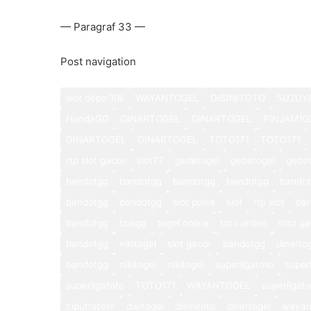
— Paragraf 33 —
Post navigation
slot depo 10k
WAYANTOGEL
DISINITOTO
SUZUY
HondaGG
DINARTOGEL
DINARTOGEL
PINJAM10
DINARTOGEL
DINARTOGEL
TOTO171
TOTO171
rtp slot gacor
slot77
gedetogel
gedetogel
gedet
bandotgg
bandotgg
bandotgg
bandotgg
bando
bandotgg
bandotgg
slot pulsa
slot
rtp slot
ba
bandotgg
bosgg
togel online
toto online
toto ga
bandotgg
nikitogel
slot gacor
bandotgg
dinarto
bandotgg
nikitogel
nikitogel
superligatoto
super
superligatoto
TOTO171
WAYANTOGEL
superligat
ciputratoto
dwitogel
disinitoto
dinartogel
wayan