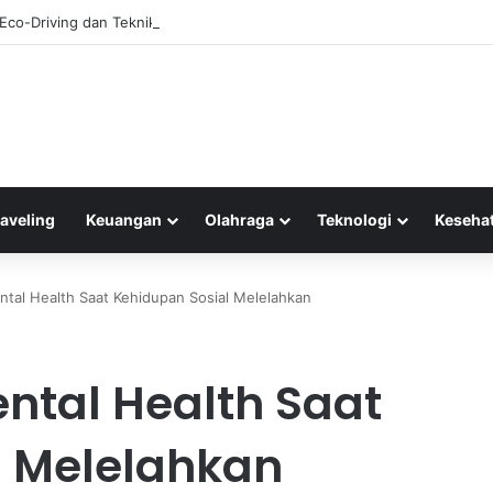
 Eco-Driving dan Teknik Efisien untuk Mempertegangkan Bahan Bakar
raveling
Keuangan
Olahraga
Teknologi
Keseha
tal Health Saat Kehidupan Sosial Melelahkan
ntal Health Saat
l Melelahkan