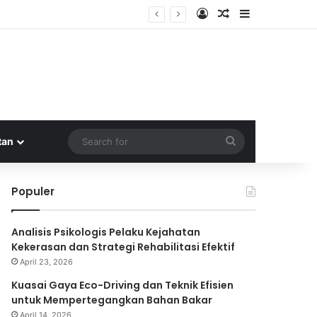
Log In
Random Article
Sidebar
Search
tan
for
Populer
Analisis Psikologis Pelaku Kejahatan
Kekerasan dan Strategi Rehabilitasi Efektif
April 23, 2026
Kuasai Gaya Eco-Driving dan Teknik Efisien
untuk Mempertegangkan Bahan Bakar
April 14, 2026