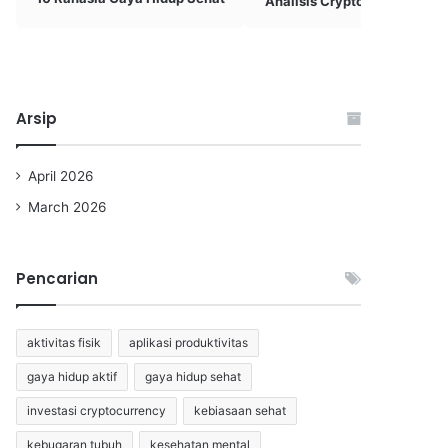
Analisis Cryptocurrency
Arsip
April 2026
March 2026
Pencarian
aktivitas fisik
aplikasi produktivitas
gaya hidup aktif
gaya hidup sehat
investasi cryptocurrency
kebiasaan sehat
kebugaran tubuh
kesehatan mental