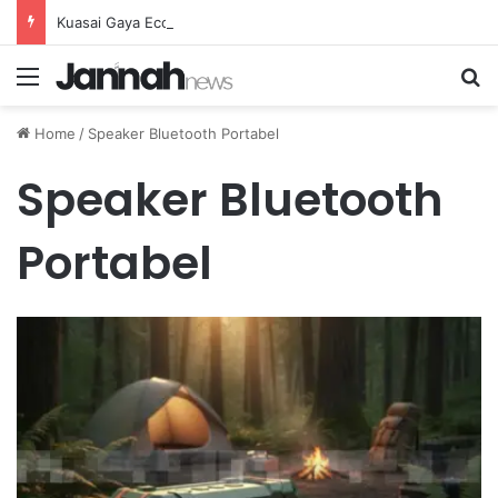
Kuasai Gaya Eco-Driving dan Teknik Efisien untuk Mempertegangkan Bahan Bakar
Menu
Se
Home
/
Speaker Bluetooth Portabel
Speaker Bluetooth
Portabel