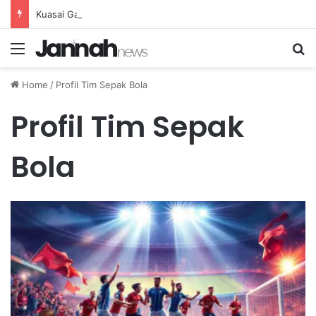
Kuasai Gaya Eco-Driving dan Teknik Efisien untuk Mempertegangkan Bahan Bakar
Menu
Se
Home
/
Profil Tim Sepak Bola
Profil Tim Sepak
Bola