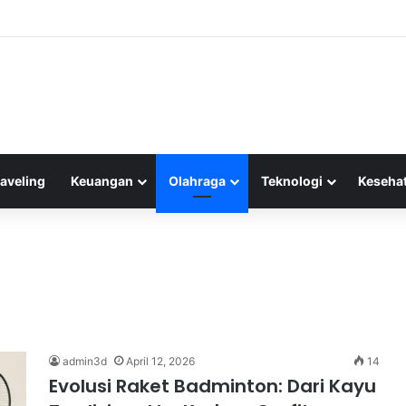
a Eco-Driving dan Teknik Efisien untuk Mempertegangkan Bahan Bakar
raveling
Keuangan
Olahraga
Teknologi
Keseha
admin3d
April 12, 2026
14
Evolusi Raket Badminton: Dari Kayu