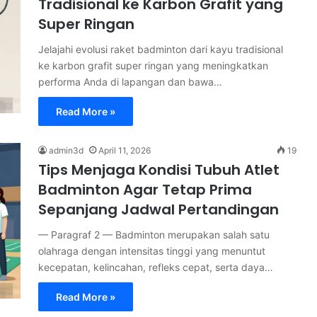
Tradisional ke Karbon Grafit yang
Super Ringan
Jelajahi evolusi raket badminton dari kayu tradisional
ke karbon grafit super ringan yang meningkatkan
performa Anda di lapangan dan bawa…
Read More »
admin3d
April 11, 2026
19
Tips Menjaga Kondisi Tubuh Atlet
Badminton Agar Tetap Prima
Sepanjang Jadwal Pertandingan
— Paragraf 2 — Badminton merupakan salah satu
olahraga dengan intensitas tinggi yang menuntut
kecepatan, kelincahan, refleks cepat, serta daya…
Read More »