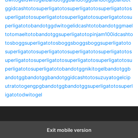
gg
idcashtoto
superligatoto
superligatoto
superligatoto
s
uperligatoto
superligatoto
superligatoto
superligatoto
su
perligatoto
bandotgg
dwitogel
idcashtoto
bandotgg
mael
toto
maeltoto
bandotgg
superligatoto
pinjam100
idcashto
to
sbogg
superligatoto
sbogg
sbogg
sbogg
superligatoto
superligatoto
superligatoto
superligatoto
superligatoto
s
uperligatoto
superligatoto
superligatoto
superligatoto
su
perligatoto
superligatoto
bandotgg
nikitogel
bandotgg
b
andotgg
bandotgg
bandotgg
idcashtoto
suzuyatogel
cip
utratoto
gengpg
bandotgg
bandotgg
superligatoto
superl
igatoto
dwitogel
Exit mobile version