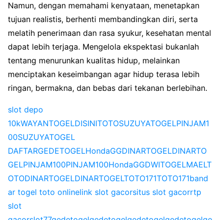
Namun, dengan memahami kenyataan, menetapkan
tujuan realistis, berhenti membandingkan diri, serta
melatih penerimaan dan rasa syukur, kesehatan mental
dapat lebih terjaga. Mengelola ekspektasi bukanlah
tentang menurunkan kualitas hidup, melainkan
menciptakan keseimbangan agar hidup terasa lebih
ringan, bermakna, dan bebas dari tekanan berlebihan.
slot depo
10k
WAYANTOGEL
DISINITOTO
SUZUYATOGEL
PINJAM1
00
SUZUYATOGEL
DAFTAR
GEDETOGEL
HondaGG
DINARTOGEL
DINARTO
GEL
PINJAM100
PINJAM100
HondaGG
DWITOGEL
MAELT
OTO
DINARTOGEL
DINARTOGEL
TOTO171
TOTO171
band
ar togel toto online
link slot gacor
situs slot gacor
rtp
slot
gacor
slot77
gedetogel
gedetogel
gedetogel
gedetogel
ge