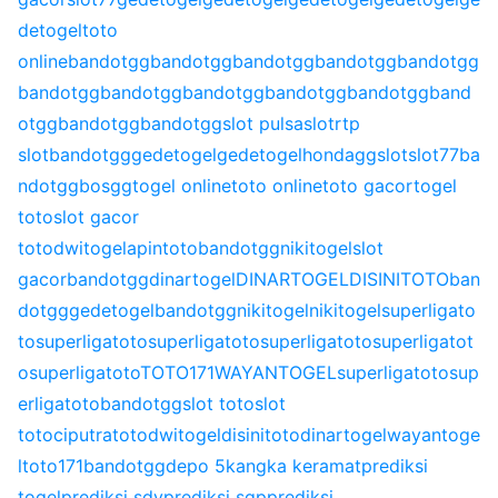
detogel
toto
online
bandotgg
bandotgg
bandotgg
bandotgg
bandotgg
bandotgg
bandotgg
bandotgg
bandotgg
bandotgg
band
otgg
bandotgg
bandotgg
slot pulsa
slot
rtp
slot
bandotgg
gedetogel
gedetogel
hondagg
slot
slot77
ba
ndotgg
bosgg
togel online
toto online
toto gacor
togel
toto
slot gacor
toto
dwitogel
apintoto
bandotgg
nikitogel
slot
gacor
bandotgg
dinartogel
DINARTOGEL
DISINITOTO
ban
dotgg
gedetogel
bandotgg
nikitogel
nikitogel
superligato
to
superligatoto
superligatoto
superligatoto
superligatot
o
superligatoto
TOTO171
WAYANTOGEL
superligatoto
sup
erligatoto
bandotgg
slot toto
slot
toto
ciputratoto
dwitogel
disinitoto
dinartogel
wayantoge
l
toto171
bandotgg
depo 5k
angka keramat
prediksi
togel
prediksi sdy
prediksi sgp
prediksi