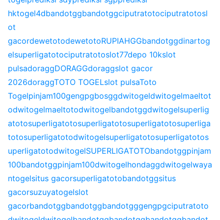
hk
togel4d
bandotgg
bandotgg
ciputratoto
ciputratoto
sl
ot
gacor
dewetoto
dewetoto
RUPIAHGG
bandotgg
dinartog
el
superligatoto
ciputratoto
slot77
depo 10k
slot
pulsa
doragg
DORAGG
doragg
slot gacor
2026
doragg
TOTO TOGEL
slot pulsa
Toto
Togel
pinjam100
gengpg
bosgg
dwitogel
dwitogel
maeltot
o
dwitogel
maeltoto
dwitogel
bandotgg
dwitogel
superlig
atoto
superligatoto
superligatoto
superligatoto
superliga
toto
superligatoto
dwitogel
superligatoto
superligatoto
s
uperligatoto
dwitogel
SUPERLIGATOTO
bandotgg
pinjam
100
bandotgg
pinjam100
dwitogel
hondagg
dwitogel
waya
ntogel
situs gacor
superligatoto
bandotgg
situs
gacor
suzuyatogel
slot
gacor
bandotgg
bandotgg
bandotgg
gengpg
ciputratoto
dwitogel
dwitogel
bandotgg
bandotgg
bandotgg
bandot