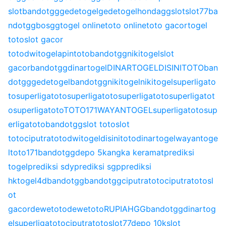
slot
bandotgg
gedetogel
gedetogel
hondagg
slot
slot77
ba
ndotgg
bosgg
togel online
toto online
toto gacor
togel
toto
slot gacor
toto
dwitogel
apintoto
bandotgg
nikitogel
slot
gacor
bandotgg
dinartogel
DINARTOGEL
DISINITOTO
ban
dotgg
gedetogel
bandotgg
nikitogel
nikitogel
superligato
to
superligatoto
superligatoto
superligatoto
superligatot
o
superligatoto
TOTO171
WAYANTOGEL
superligatoto
sup
erligatoto
bandotgg
slot toto
slot
toto
ciputratoto
dwitogel
disinitoto
dinartogel
wayantoge
l
toto171
bandotgg
depo 5k
angka keramat
prediksi
togel
prediksi sdy
prediksi sgp
prediksi
hk
togel4d
bandotgg
bandotgg
ciputratoto
ciputratoto
sl
ot
gacor
dewetoto
dewetoto
RUPIAHGG
bandotgg
dinartog
el
superligatoto
ciputratoto
slot77
depo 10k
slot