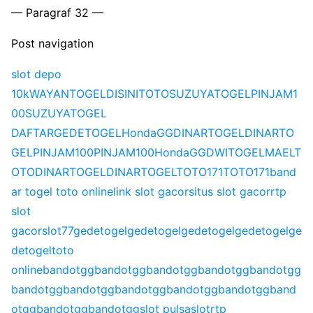
— Paragraf 32 —
Post navigation
slot depo
10k
WAYANTOGEL
DISINITOTO
SUZUYATOGEL
PINJAM1
00
SUZUYATOGEL
DAFTAR
GEDETOGEL
HondaGG
DINARTOGEL
DINARTO
GEL
PINJAM100
PINJAM100
HondaGG
DWITOGEL
MAELT
OTO
DINARTOGEL
DINARTOGEL
TOTO171
TOTO171
band
ar togel toto online
link slot gacor
situs slot gacor
rtp
slot
gacor
slot77
gedetogel
gedetogel
gedetogel
gedetogel
ge
detogel
toto
online
bandotgg
bandotgg
bandotgg
bandotgg
bandotgg
bandotgg
bandotgg
bandotgg
bandotgg
bandotgg
band
otgg
bandotgg
bandotgg
slot pulsa
slot
rtp