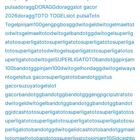
pulsa
doragg
DORAGG
doragg
slot gacor
2026
doragg
TOTO TOGEL
slot pulsa
Toto
Togel
pinjam100
gengpg
bosgg
dwitogel
dwitogel
maeltot
o
dwitogel
maeltoto
dwitogel
bandotgg
dwitogel
superlig
atoto
superligatoto
superligatoto
superligatoto
superliga
toto
superligatoto
dwitogel
superligatoto
superligatoto
s
uperligatoto
dwitogel
SUPERLIGATOTO
bandotgg
pinjam
100
bandotgg
pinjam100
dwitogel
hondagg
dwitogel
waya
ntogel
situs gacor
superligatoto
bandotgg
situs
gacor
suzuyatogel
slot
gacor
bandotgg
bandotgg
bandotgg
gengpg
ciputratoto
dwitogel
dwitogel
bandotgg
bandotgg
bandotgg
bandot
gg
idcashtoto
superligatoto
superligatoto
superligatoto
s
uperligatoto
superligatoto
superligatoto
superligatoto
su
perligatoto
bandotgg
dwitogel
idcashtoto
bandotgg
mael
toto
maeltoto
bandotgg
superligatoto
pinjam100
idcashto