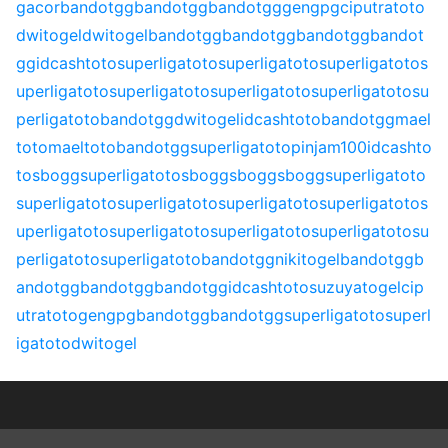
gacor
bandotgg
bandotgg
bandotgg
gengpg
ciputratoto
dwitogel
dwitogel
bandotgg
bandotgg
bandotgg
bandot
gg
idcashtoto
superligatoto
superligatoto
superligatoto
s
uperligatoto
superligatoto
superligatoto
superligatoto
su
perligatoto
bandotgg
dwitogel
idcashtoto
bandotgg
mael
toto
maeltoto
bandotgg
superligatoto
pinjam100
idcashto
to
sbogg
superligatoto
sbogg
sbogg
sbogg
superligatoto
superligatoto
superligatoto
superligatoto
superligatoto
s
uperligatoto
superligatoto
superligatoto
superligatoto
su
perligatoto
superligatoto
bandotgg
nikitogel
bandotgg
b
andotgg
bandotgg
bandotgg
idcashtoto
suzuyatogel
cip
utratoto
gengpg
bandotgg
bandotgg
superligatoto
superl
igatoto
dwitogel