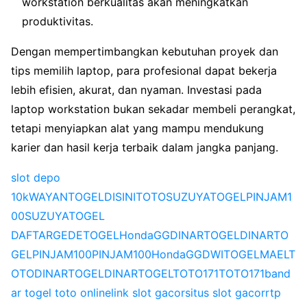
workstation berkualitas akan meningkatkan
produktivitas.
Dengan mempertimbangkan kebutuhan proyek dan
tips memilih laptop, para profesional dapat bekerja
lebih efisien, akurat, dan nyaman. Investasi pada
laptop workstation bukan sekadar membeli perangkat,
tetapi menyiapkan alat yang mampu mendukung
karier dan hasil kerja terbaik dalam jangka panjang.
slot depo
10k
WAYANTOGEL
DISINITOTO
SUZUYATOGEL
PINJAM1
00
SUZUYATOGEL
DAFTAR
GEDETOGEL
HondaGG
DINARTOGEL
DINARTO
GEL
PINJAM100
PINJAM100
HondaGG
DWITOGEL
MAELT
OTO
DINARTOGEL
DINARTOGEL
TOTO171
TOTO171
band
ar togel toto online
link slot gacor
situs slot gacor
rtp