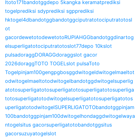
l
toto171
bandotgg
depo 5k
angka keramat
prediksi
togel
prediksi sdy
prediksi sgp
prediksi
hk
togel4d
bandotgg
bandotgg
ciputratoto
ciputratoto
sl
ot
gacor
dewetoto
dewetoto
RUPIAHGG
bandotgg
dinartog
el
superligatoto
ciputratoto
slot77
depo 10k
slot
pulsa
doragg
DORAGG
doragg
slot gacor
2026
doragg
TOTO TOGEL
slot pulsa
Toto
Togel
pinjam100
gengpg
bosgg
dwitogel
dwitogel
maeltot
o
dwitogel
maeltoto
dwitogel
bandotgg
dwitogel
superlig
atoto
superligatoto
superligatoto
superligatoto
superliga
toto
superligatoto
dwitogel
superligatoto
superligatoto
s
uperligatoto
dwitogel
SUPERLIGATOTO
bandotgg
pinjam
100
bandotgg
pinjam100
dwitogel
hondagg
dwitogel
waya
ntogel
situs gacor
superligatoto
bandotgg
situs
gacor
suzuyatogel
slot