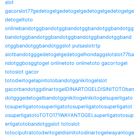
slot
gacor
slot77
gedetogel
gedetogel
gedetogel
gedetogel
ge
detogel
toto
online
bandotgg
bandotgg
bandotgg
bandotgg
bandotgg
bandotgg
bandotgg
bandotgg
bandotgg
bandotgg
band
otgg
bandotgg
bandotgg
slot pulsa
slot
rtp
slot
bandotgg
gedetogel
gedetogel
hondagg
slot
slot77
ba
ndotgg
bosgg
togel online
toto online
toto gacor
togel
toto
slot gacor
toto
dwitogel
apintoto
bandotgg
nikitogel
slot
gacor
bandotgg
dinartogel
DINARTOGEL
DISINITOTO
ban
dotgg
gedetogel
bandotgg
nikitogel
nikitogel
superligato
to
superligatoto
superligatoto
superligatoto
superligatot
o
superligatoto
TOTO171
WAYANTOGEL
superligatoto
sup
erligatoto
bandotgg
slot toto
slot
toto
ciputratoto
dwitogel
disinitoto
dinartogel
wayantoge